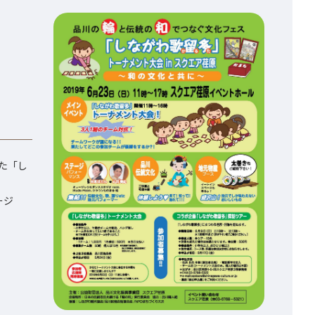
た「し
ージ