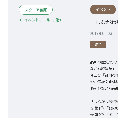
イベント
スクエア荏原
イベントホール（1階）
「しながわ
2019年6月23
終了
品川の歴史や文
ながわ歌留多」
今回は『品川の
や、伝統文化体
あそびながら品
「しながわ歌留
☆ 第1位 「ssk
☆ 第2位 「チ