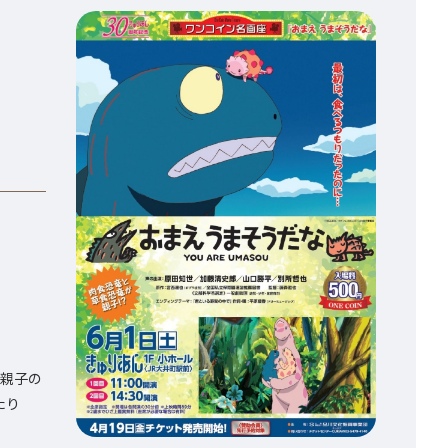
、親子の
たり