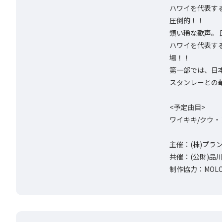
ハワイを代表す
圧倒的！！
類い稀な歌声。
ハワイを代表す
場！！
第一部では、日
スタンレーとの
<予定曲目>
ワイキキ/クウ
主催：(株)プラ
共催：(公財)品
制作協力：MOLO