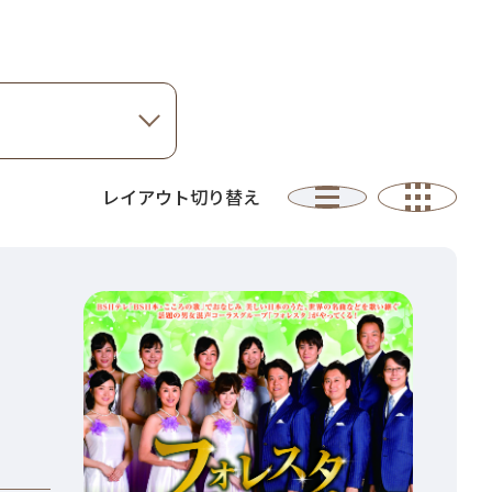
レイアウト切り替え
一
タ
覧
イ
ル