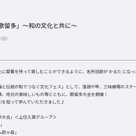
歌留多」～和の文化と共に～
日（日）
化に愛着を持って親しむことができるように、名所旧跡が かるた になっ
輪と伝統の和でつなぐ文化フェス』として、落語や琴、三味線等のステ
験、地元の美味しいもの等とともに、歌留多大会を開催！
川を知って学んでいただきました♪
多大会」＜上位入賞グループ＞
家」
ーム鈴ヶ森」