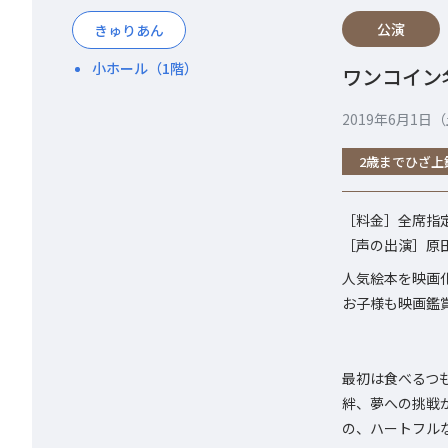
公演
きゅりあん
小ホール（1階）
ワンコイン
2019年6月1日
2歳までひざ上
［料金］全席指定
［声の出演］原田知
人気絵本を映画
お子様も映画鑑
最初は食べるつも
絆、夢への挑戦
の、ハートフル