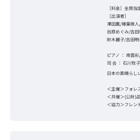
［料金］全席指定 
［出演者］
澤田薫/榛葉樹人
谷原めぐみ/吉田
財木麗子/吉田明
ピアノ ： 南雲
司 会 ： 石川牧
日本の素晴らし
＜主催＞フォレ
＜共催＞(公財)
＜協力＞フレン