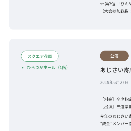
☆ 第3位 「ひ
（大会参加総数：
公演
スクエア荏原
ひらつかホール（1階）
あじさい寄
2019年6月27
［料金］全席指定 
［出演］三遊亭兼好
今年のあじさい
"成金"メンバ