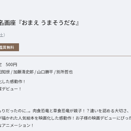
名画座『おまえ うまそうだな』
（土）
鑑賞無料
 500円
世 / 加藤清史郎 / 山口勝平 / 別所哲也
化した感動作！
賞デビュー！
りだったのに...。肉食恐竜と草食恐竜が親子！？違いを認める大切さ
が描かれた人気絵本を映画化した感動作！お子様の映画デビューにぴっ
なアニメーション！