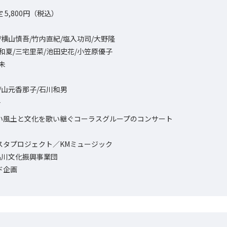
5,800円（税込）
/横山慎吾/竹内直紀/塩入功司/大野隆
和夏/三宅里菜/池田史花/小笠原優子
未
彩/山元香那子/石川和男
子
い風土と文化を歌い継ぐコーラスグループのコンサート
スタプロジェクト／KMミュージック
品川文化振興事業団
ド企画