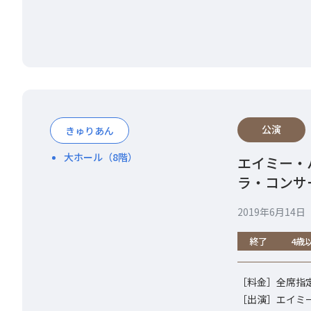
公演
きゅりあん
大ホール（8階）
エイミー・
ラ・コンサ
2019年6月14
終了
4歳
［料金］全席指定 
［出演］エイミ