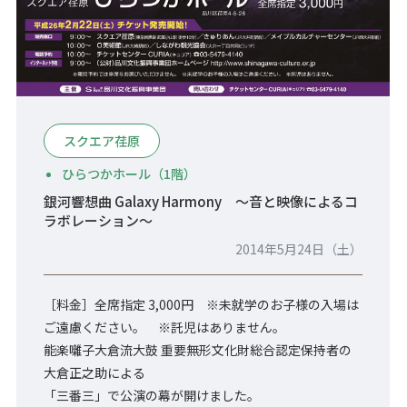
スクエア荏原
ひらつかホール（1階）
銀河響想曲 Galaxy Harmony ～音と映像によるコ
ラボレーション～
2014年5月24日（土）
［料金］全席指定 3,000円 ※未就学のお子様の入場は
ご遠慮ください。 ※託児はありません。
能楽囃子大倉流大鼓 重要無形文化財総合認定保持者の
大倉正之助による
「三番三」で公演の幕が開けました。