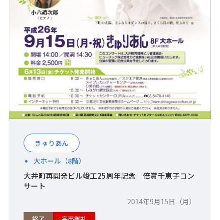
きゅりあん
大ホール（8階）
大井町再開発ビル竣工25周年記念 倍賞千恵子コン
サート
2014年9月15日（月）
終了
完売御礼