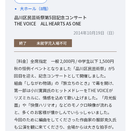
大ホール（8階）
品川区民芸術祭第5回記念コンサート
THE VOICE ALL HEARTS AS ONE
2014年10月19日（日）
終了
未就学児入場不可
［料金］全席指定 一般 2,000円 / 中学生以下 1,500円
秋の恒例イベントとなりました「品川区民芸術祭」が5
回目を迎え、記念コンサートとして開催しました。
組曲「しながわ物語」の『旅立ちのとき』で幕を開け、
第一部は小川寛興氏のヒットメドレーをTHE VOICEが
リズミカルに、情感を込めて歌い上げました。「月光仮
面」や「快傑ハリマオ」などのモノクロ映像が流れる
と、多くのお客様が懐かしんでいらっしゃいました。
今回のために編曲をしてくださった作曲家の服部克久氏
も公演を観に来てくださり、会場からは大きな拍手が。