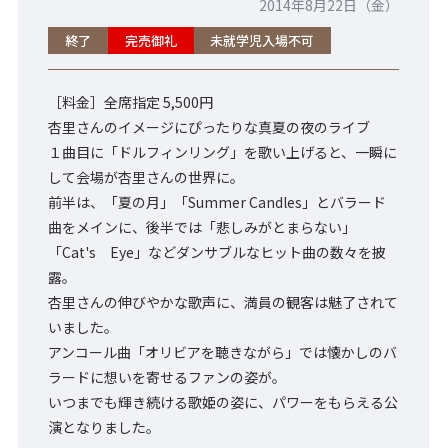
2014年8月22日（金）
終了
完売御礼
未就学児入場不可
［料金］全席指定 5,500円
杏里さんのイメージにぴったりな真夏の夜のライブ
１曲目に「ドルフィンリング」を歌い上げると、一瞬に
して会場が杏里さんの世界に。
前半は、「夏の月」「Summer Candles」とバラード
曲をメインに、後半では「悲しみがとまらない」
「Cat's Eye」などダンサブルなヒット曲の数々を披
露。
杏里さんの伸びやかな歌声に、満員の観客は魅了されて
いました。
アンコール曲「オリビアを聴きながら」では懐かしのバ
ラードに想いを寄せるファンの姿が。
いつまでも輝き続ける歌姫の姿に、パワーをもらえる公
演となりました。