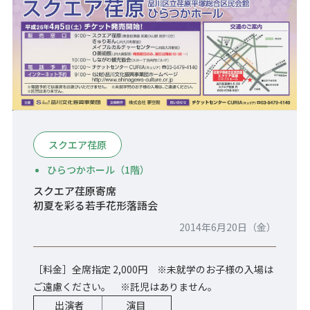
スクエア荏原
ひらつかホール（1階）
スクエア荏原寄席
初夏を彩る若手花形落語会
2014年6月20日（金）
［料金］全席指定 2,000円 ※未就学のお子様の入場は
ご遠慮ください。 ※託児はありません。
出演者
演目