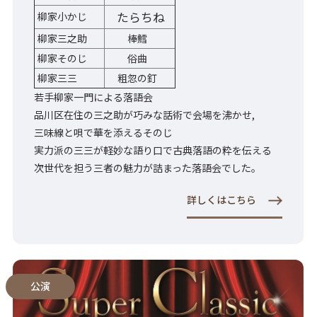
たらちね
柳家小かじ
柳家三之助
棒鱈
柳家そのじ
俗曲
柳家三三
粗忽の釘
若手柳家一門による落語会
品川区在住の三之助が巧みな話術で会場を沸かせ,
三味線と唄で華を添えるそのじ
実力派の三三が軽妙な語り口で古典落語の粋を伝える
次世代を担う三者の魅力が詰まった落語会でした。
詳しくはこちら
公演