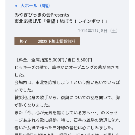
大ホール（8階）
みやぎびっきの会Presents
東北応援LIVE「希望！結ぼう！レインボウ！」
2014年11月8日（土）
終了
2歳以下膝上鑑賞無料
［料金］全席指定 5,000円 / 当日 5,500円
ビッキーズの歌で、華やかにオープニングの幕が開きま
した。
会場内は、東北を応援しよう！という熱い思いでいっぱ
いでした。
被災地出身の歌手から、復興についての話を聞いて、胸
が熱くなりました。
また「今、心が元気を無くしている方へ･･･」のメッセ
ージあふれる歌に感動。特に、石巻市雄勝の浜辺に流れ
着いた瓦礫で作った三味線の音色は心にしみました。