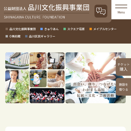
Menu
品川文化振興事業団
きゅりあん
スクエア荏原
メイプルセンター
O美術館
品川区民ギャラリー