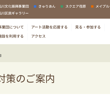
品川文化振興事業団
きゅりあん
スクエア荏原
メイプル
品川区民ギャラリー
事業団について
アート活動を応援する
見る・参加する
施設を利用する
アクセス
内
対策のご案内