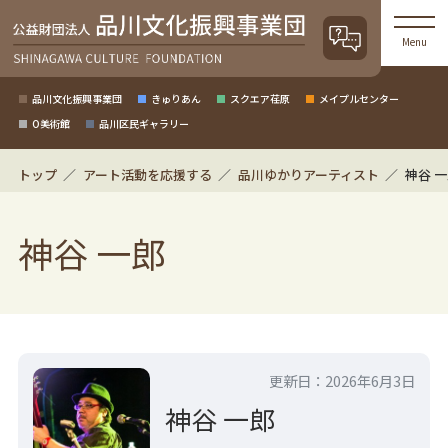
Menu
品川文化振興事業団
きゅりあん
スクエア荏原
メイプルセンター
O美術館
品川区民ギャラリー
トップ
アート活動を応援する
品川ゆかりアーティスト
神谷 
神谷 一郎
更新日：2026年6月3日
神谷 一郎