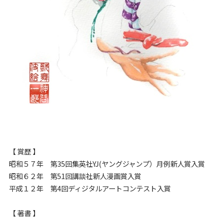
【 賞歴 】
昭和５７年 第35回集英社YJ(ヤングジャンプ）月例新人賞入賞
昭和６２年 第51回講談社新人漫画賞入賞
平成１２年 第4回ディジタルアートコンテスト入賞
【 著書 】