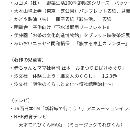
・カゴメ（株） 野菜生活100季節限定シリーズ パッ
・大本山増上寺（東京・芝公園）パンフレット表紙、見
。かどや製油（株） 冊子表紙「彩生活。」表紙
・明電舎 子供向け『下水道展用リーフレット』
・伊藤園「お茶の文化創造博物館」タブレット映像茶畑
・あいおいニッセイ同和損保 「旅する卓上カレンダー」
（著作の児童書）
・赤ちゃんとママ社発刊 絵本「おまつりおばけめぐり」
・汐文社「体験しよう！縄文人のくらし」 1.2.3巻
・汐文社「明治のくらしと文化～博物館明治村～」
（テレビ）
・JR西日本CM「新幹線で行こう！」アニメーションイ
・NHK教育テレビ
「天才てれびくんMAX」（ミュージックてれびくん）