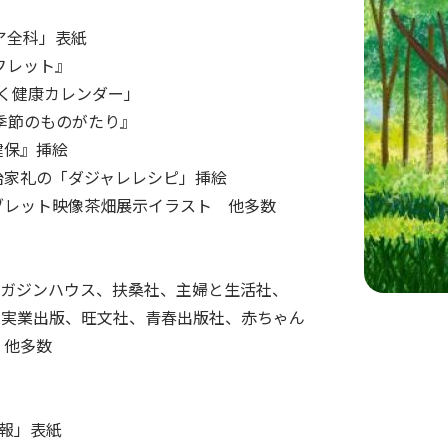
ケア全科」表紙
フレット』
すく健康カレンダー」
季節のものがたり』
健保』挿絵
多治家礼の「ダジャレレシピ」挿絵
ブレット映像茶畑展示イラスト 他多数
ガジンハウス、扶桑社、主婦と生活社、
本実業出版、旺文社、青春出版社、赤ちゃん
 他多数
報」表紙