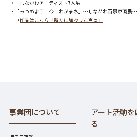
・「しながわアーティスト7人展」
・「みつめよう 今 わがまち」～しながわ百景原画展～
→
作品はこちら「新たに加わった百景」
事業団について
アート活動を
る
理事長挨拶