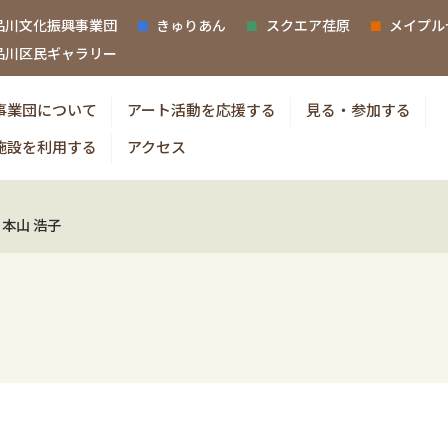
品川文化振興事業団
きゅりあん
スクエア荏原
メイプル
品川区民ギャラリー
事業団について
アート活動を応援する
見る・参加する
施設を利用する
アクセス
本山 浩子