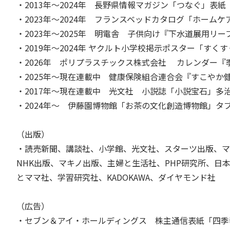
・2013年～2024年 長野県情報マガジン「つなぐ」表紙
・2023年～2024年 フランスベッドカタログ「ホーム
・2023年～2025年 明電舎 子供向け『下水道展用リー
・2019年～2024年 ヤクルト小学校掲示ポスター「すく
・2026年 ポリプラスチックス株式会社 カレンダー『
・2025年～現在連載中 健康保険組合連合会『すこやか
・2017年～現在連載中 光文社 小説誌「小説宝石」
・2024年～ 伊藤園博物館「お茶の文化創造博物館」タ
（出版）
・読売新聞、講談社、小学館、光文社、スターツ出版、マ
NHK出版、マキノ出版、主婦と生活社、PHP研究所、日
とママ社、学習研究社、KADOKAWA、ダイヤモンド社
（広告）
・セブン＆アイ・ホールディングス 株主通信表紙「四季