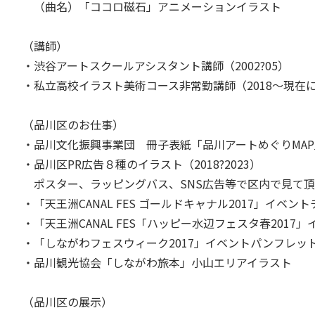
（曲名）「ココロ磁石」アニメーションイラスト
（講師）
・渋谷アートスクールアシスタント講師（2002?05）
・私立高校イラスト美術コース非常勤講師（2018～現在
（品川区のお仕事）
・品川文化振興事業団 冊子表紙「品川アートめぐりMAP」表
・品川区PR広告８種のイラスト（2018?2023）
ポスター、ラッピングバス、SNS広告等で区内で見て頂
・「天王洲CANAL FES ゴールドキャナル2017」イベ
・「天王洲CANAL FES「ハッピー水辺フェスタ春201
・「しながわフェスウィーク2017」イベントパンフレッ
・品川観光協会「しながわ旅本」小山エリアイラスト
（品川区の展示）