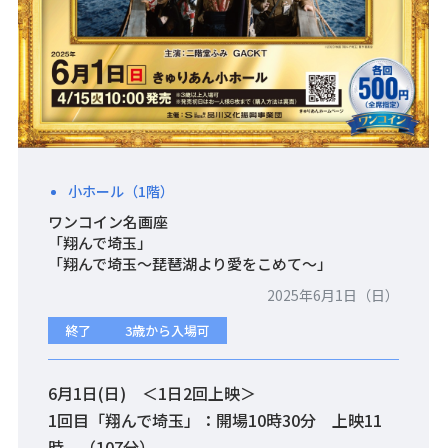
小ホール（1階）
ワンコイン名画座
「翔んで埼玉」
「翔んで埼玉～琵琶湖より愛をこめて～」
2025年6月1日（日）
終了
3歳から入場可
6月1日(日) ＜1日2回上映＞
1回目「翔んで埼玉」：開場10時30分 上映11
時 （107分）