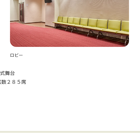
ロビー
式舞台
席数２８５席