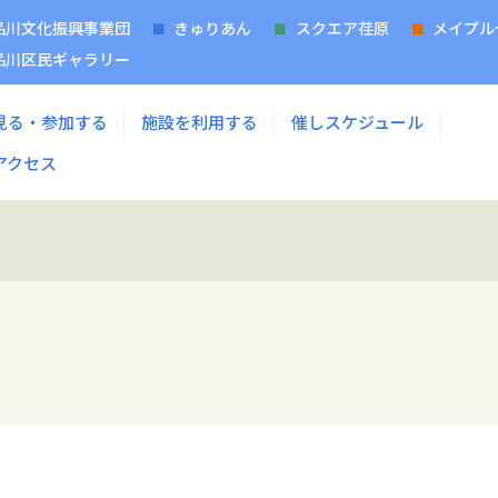
品川文化振興事業団
きゅりあん
スクエア荏原
メイプル
品川区民ギャラリー
見る・参加する
施設を利用する
催しスケジュール
アクセス