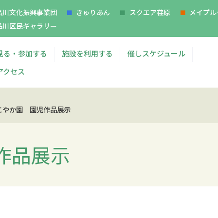
品川文化振興事業団
きゅりあん
スクエア荏原
メイプル
品川区民ギャラリー
見る・参加する
施設を利用する
催しスケジュール
アクセス
こやか園 園児作品展示
作品展示