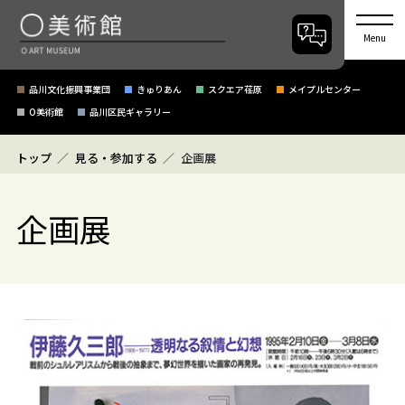
Menu
品川文化振興事業団
きゅりあん
スクエア荏原
メイプルセンター
O美術館
品川区民ギャラリー
トップ
見る・参加する
企画展
企画展