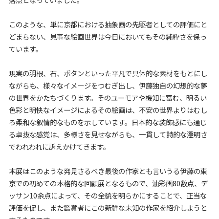
このような、単に京都における抽象画の先駆者としての評価にと
どまらない、見事な絵画世界は今日においてもその純粋さを保っ
ています。
現実の羽根、石、ボタンといった平凡で具体的な素材をもとにし
ながらも、様々なイメージをつむぎ出し、伊藤独自の幻想的な夢
の世界をかたちづくります。そのユーモアや機知に富む、明るい
色彩と明快なイメージによるその絵画は、不安の世界よりはむし
ろ柔和な叙情的なものを示しています。日本的な装飾感にも通じ
る卓抜な感覚は、多様さを見せながらも、一貫して詩的な澄明さ
でわれわれに訴えかけてきます。
本展はこのような発見さるべき最後の作家とも言いうる伊藤の東
京での初めての本格的な回顧展となるもので、油彩画80数点、デ
ッサン10余点によって、その全貌を明らかにすることで、正当な
評価を促し、また鑑賞者にこの新鮮な未知の作家を紹介しようと