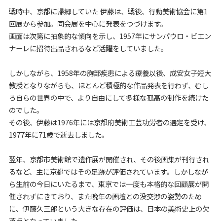
戦時中、京都に帰郷していた 伊藤は、戦後、行動美術協会に第1
回展から参加。同会展を中心に発表をつづけます。
画面は次第に抽象的な傾向を示し、1957年にサンパウロ・ビエン
ナーレに招待出品されるなど活躍をしていました。
しかしながら、1958年の胸部疾患による療養以後、成安女子短大
教授となりながらも、ほとんど積極的な作品発表を行わず、むし
ろ自らの世界の中で、より自由にして多様な孤高の制作を続けた
のでした。
その後、伊藤は1976年には京都府美術工芸功労者の選定を受け、
1977年に71歳で逝去しました。
翌年、京都市美術館で遺作展が開催され、その後画集が刊行され
るなど、主に京都ではその足跡が評価されています。しかしなが
ら生前の今日にいたるまで、東京では一度も本格的な回顧展が開
催されずにきており、また晩年の画壇との没交渉の姿勢のため
に、伊藤久三郎という大きな存在の評価は、日本の美術史上の欠
落点となっていました。