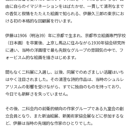
由に自らのイマジネーションをはばたかせ、一貫して清冽なまで
の香気と叙情をたたえた絵画で知られる、伊藤久三郎の東京にお
ける初の本格的な回顧展を行います。
伊藤は1906（明治39）年に京都で生まれ、京都市立絵画専門学校
（日本画）を卒業後、上京し馬込に住みながら1930年協会研究所
に通い、当時の洋画壇で最も先鋭なグループの雰囲気の中で、フ
ォービスム的な絵画を描きはじめます。
間もなく二科展に入選し、以後、同展でのめざましい活躍はいち
はやく注目されました。その清澄な詩的作品は、当時のシュルレ
アリスムの影響を受けながら、すでに独自のものを持っており、
今日でも新鮮さを失っていません。
その後、二科会内の前衛的傾向の作家グループである九室会の創
立会員となり、また新油絵展、新美術家協会展などに参加するな
ど、伊藤は当時の先端的な作家のひとりでした。