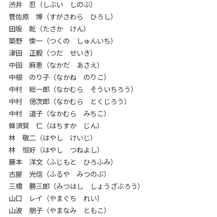
渋井 忍（しぶい しのぶ）
菅佐原 博（すがさわら ひろし）
田坂 乾（たさか けん）
築野 俊一（つくの しゅんいち）
津田 正毅（つだ せいき）
中田 麻恵（なかだ あさえ）
中根 のり子（なかね のりこ）
中村 総一郎（なかむら そういちろう）
中村 徳次郎（なかむら とくじろう）
中村 道子（なかむら みちこ）
蜂須賀 仁（はちすか じん）
林 敬二（はやし けいじ）
林 恒好（はやし つねよし）
藤本 洋文（ふじもと ひろふみ）
古屋 光信（ふるや みつのぶ）
三橋 勝三郎（みつはし しょうざぶろう）
山口 レイ（やまぐち れい）
山波 朋子（やまなみ ともこ）