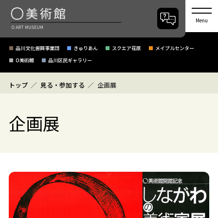
Menu
品川文化振興事業団
きゅりあん
スクエア荏原
メイプルセンター
O美術館
品川区民ギャラリー
トップ
見る・参加する
企画展
企画展