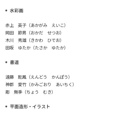
水彩画
赤上 英子（あかがみ えいこ）
岡田 節男（おかだ せつお）
木川 秀雄（きかわ ひでお）
田坂 ゆたか（たさか ゆたか）
書道
遠藤 乾鳳（えんどう かんぽう）
神郡 愛竹（かみごおり あいちく）
彫 無季（ちょう むき）
平面造形・イラスト