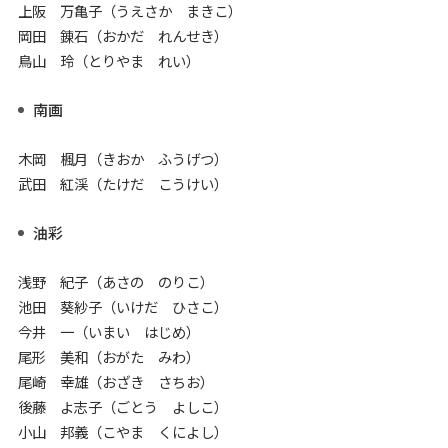
上阪 万亀子（うえさか まきこ）
岡田 錬石（おかだ れんせき）
鳥山 玲（とりやま れい）
南画
木岡 楓月（きおか ふうげつ）
武田 紅渓（たけだ こうけい）
油彩
浅野 紀子（あさの のりこ）
池田 葵紗子（いけだ ひさこ）
今井 一（いまい はじめ）
尾形 美和（おがた みわ）
尾崎 幸雄（おざき さちお）
後藤 よ志子（ごとう よしこ）
小山 邦義（こやま くによし）