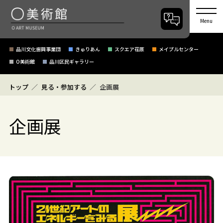
Menu
品川文化振興事業団
きゅりあん
スクエア荏原
メイプルセンター
O美術館
品川区民ギャラリー
トップ
見る・参加する
企画展
企画展