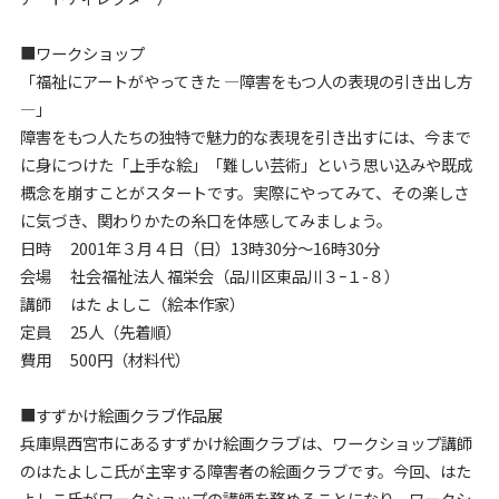
■ワークショップ
「福祉にアートがやってきた —障害をもつ人の表現の引き出し方
—」
障害をもつ人たちの独特で魅力的な表現を引き出すには、今まで
に身につけた「上手な絵」「難しい芸術」という思い込みや既成
概念を崩すことがスタートです。実際にやってみて、その楽しさ
に気づき、関わりかたの糸口を体感してみましょう。
日時 2001年３月４日（日）13時30分～16時30分
会場 社会福祉法人 福栄会（品川区東品川３ｰ１-８）
講師 はた よしこ（絵本作家）
定員 25人（先着順）
費用 500円（材料代）
■すずかけ絵画クラブ作品展
兵庫県西宮市にあるすずかけ絵画クラブは、ワークショップ講師
のはたよしこ氏が主宰する障害者の絵画クラブです。今回、はた
よしこ氏がワークショップの講師を務めることになり、ワークシ