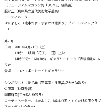
（ミュージアムマガジン鈎「DOME」編集長）
服部正（兵庫県立近代美術館学芸員）
コーディネーター
はたよしこ（絵本作家・すずかけ絵画クラプアートディレクタ
ー）
第2回
日時 2001年4月21日（土）
13時～ 映画「花子」（仮）上映
14時30分～16時30分 ギャラリートーク「表現衝動のあ
りか」
会場 ヨコハマポートサイトギャラリー
シンポジスト；港千尋（軍真家・多庫美術大学助教授）
佐藤真（映画監督）
関根幹司(工房KAI施設長）
コーディネーター．はたよしこ（綸本作家・すずかけ絵画クラプ
アートディレクター）