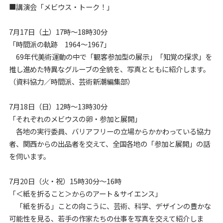
■講演会「メビウス・トーク！」
7月17日（土）17時～18時30分
「時間派の軌跡 1964～1967」
69年代美術運動の中で「観客参加型の展示」「知覚の探求」を
推し進めた特異なグルーブの全貌を、写真とともに紹介します。
（資料協力／時間派、芸術新潮編集部）
7月18日（日）12時～13時30分
「それぞれのメビウスの卵・参加と展開」
各地の実行委員、バリアフリーの立場からかかわっている協力
者、関西からの出品者を交えて、全国各地の「参加と展開」の話
を伺います。
7月20日（火・祝）15時30分～16時
「＜紙を折ること＞からのアート＆サイエンス」
「紙を折る」ことの向こうに、芸術、科学、デザインの豊かな
可能性を見る、若手の作家たちの仕事を写真を交えて紹介しま