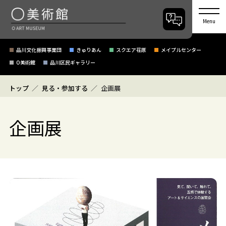
Menu
品川文化振興事業団
きゅりあん
スクエア荏原
メイプルセンター
O美術館
品川区民ギャラリー
トップ
見る・参加する
企画展
企画展