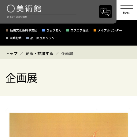
Menu
品川文化振興事業団
きゅりあん
スクエア荏原
メイプルセンター
O美術館
品川区民ギャラリー
トップ
見る・参加する
企画展
企画展