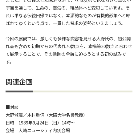
宇宙を通して、生命の、霊気の、結晶体へと変幻しています。そ
れは単なる伝統回帰ではなく、本源的なものが有機的形象へと結
ばれてゆくという点で、一貫した希求の姿勢といえましょう。
今回の展観では、激しくも多様な変容を見せる大野氏の、初公開
作品も含めた初期からの代表作70数点を、素描等20数点と合わせ
て展示することで、その軌跡の全貌に迫ろうとする初の試みで
す。
関連企画
■対談
大野俶嵩／木村重信（大阪大学名誉教授）
日時 1989年9月24日（日）14時～
会場 大崎ニューシティ内別会場