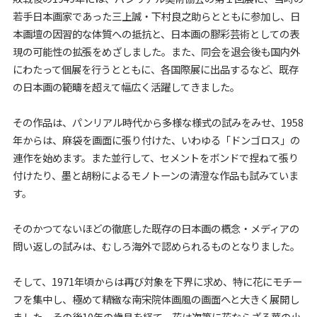
若手日本画家であった三上誠・下村良之助らとともに参加し、日
本画壇の因習的な体質への抵抗と、日本画の膠彩芸術としての表
現の可能性の拡張をめざしました。また、同会を退会後も国内外
にわたって個展を行うとともに、各国際展に出品するなど、既存
の日本画の範疇を超えて幅広く活躍してきました。
その作品は、パンリアル時代から多様な様式の試みをみせ、1958
年からは、麻袋を画面に張り付けた、いわゆる「ドンゴロス」の
連作を始めます。また並行して、セメントをボンドで捏ねて張り
付けたり、墨と胡粉によるモノトーンの清澄な作品も試みていま
す。
そのかつてないほどの徹底した既存の日本画の概念・メディアの
問い返しの試みは、むしろ海外で認められるものとなりました。
そして、1971年頃からは再び対象を下界に求め、特に花にモチー
フを集中し、極めて精緻な南宋院体画風の画面へと大きく展開し
ました。その後10年の歳月を経て、花は次第に花ならざる華の小