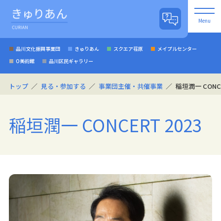
Menu
品川文化振興事業団
きゅりあん
スクエア荏原
メイプルセンター
O美術館
品川区民ギャラリー
トップ
見る・参加する
事業団主催・共催事業
稲垣潤一 CONCE
稲垣潤一 CONCERT 2023